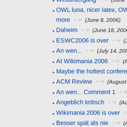
OWL luna, nicer latex, O
more
+
(June 8, 2006)
Daheim
+
(June 18, 200
ESWC2006 is over
+
(
An wen...
+
(July 14, 20
At Wikimania 2006
+
(
Maybe the hottest confer
ACM Review
+
(August
An wen... Comment 1
+
Angeblich kritisch
+
(A
Wikimania 2006 is over
Besser spät als nie
+
(