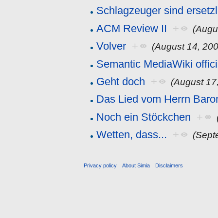
Schlagzeuger sind ersetzl
ACM Review II
+
(Augu
Volver
+
(August 14, 20
Semantic MediaWiki offici
Geht doch
+
(August 17
Das Lied vom Herrn Baro
Noch ein Stöckchen
+
Wetten, dass...
+
(Sept
Privacy policy
About Simia
Disclaimers