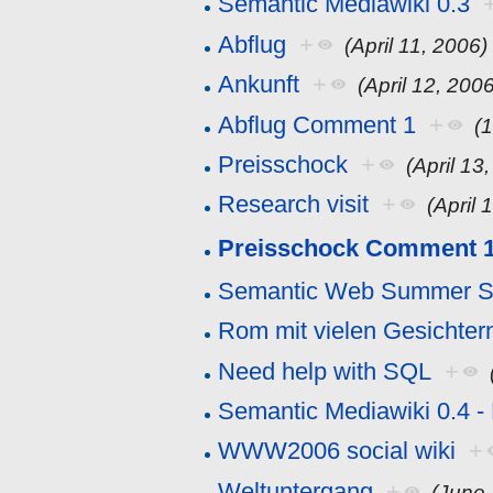
Semantic Mediawiki 0.3
Abflug
+
(April 11, 2006)
Ankunft
+
(April 12, 200
Abflug Comment 1
+
(
Preisschock
+
(April 13
Research visit
+
(April 
Preisschock Comment 
Semantic Web Summer S
Rom mit vielen Gesichter
Need help with SQL
+
Semantic Mediawiki 0.4 -
WWW2006 social wiki
+
Weltuntergang
+
(June 