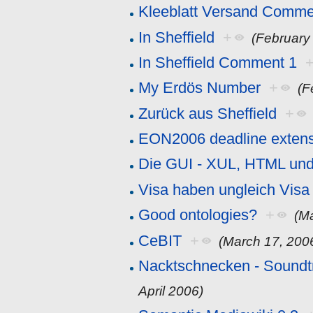
Kleeblatt Versand Comme
In Sheffield
+
(February
In Sheffield Comment 1
My Erdös Number
+
(F
Zurück aus Sheffield
+
EON2006 deadline exten
Die GUI - XUL, HTML un
Visa haben ungleich Visa
Good ontologies?
+
(M
CeBIT
+
(March 17, 200
Nacktschnecken - Sound
April 2006)