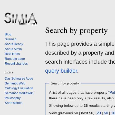
Search by property
Blog
Sitemap
Jump
Jump
This page provides a simpl
About Denny
to
to
About Simia
described by a property and
navigation
search
RSS feeds
Random page
search interfaces include t
Recent changes
query builder
.
topics
Das Schwarze Auge
Search by property
Semantic Web
Ontology Evaluation
A list of all pages that have property "
Pub
Semantic MediaWiki
there have been only a few results, also
Philosophy
Short stories
Showing below up to
26
results starting 
View (previous 50 | next 50) (
20
|
50
|
1