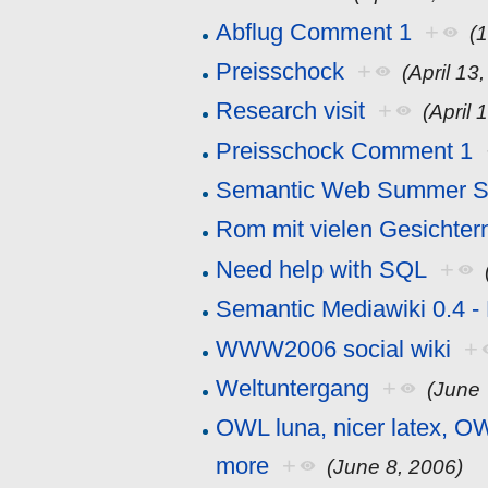
Abflug Comment 1
+
(
Preisschock
+
(April 13
Research visit
+
(April 
Preisschock Comment 1
Semantic Web Summer S
Rom mit vielen Gesichter
Need help with SQL
+
Semantic Mediawiki 0.4 -
WWW2006 social wiki
+
Weltuntergang
+
(June 
OWL luna, nicer latex, O
more
+
(June 8, 2006)