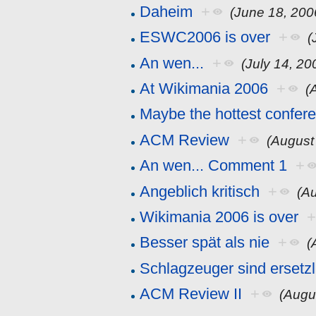
Daheim
+
(June 18, 200
ESWC2006 is over
+
(
An wen...
+
(July 14, 20
At Wikimania 2006
+
(
Maybe the hottest confer
ACM Review
+
(August
An wen... Comment 1
+
Angeblich kritisch
+
(A
Wikimania 2006 is over
Besser spät als nie
+
(
Schlagzeuger sind ersetzl
ACM Review II
+
(Augu