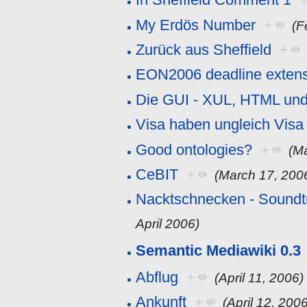
My Erdös Number
+
(F
Zurück aus Sheffield
+
EON2006 deadline exten
Die GUI - XUL, HTML un
Visa haben ungleich Visa
Good ontologies?
+
(M
CeBIT
+
(March 17, 200
Nacktschnecken - Sound
April 2006)
Semantic Mediawiki 0.3
Abflug
+
(April 11, 2006)
Ankunft
+
(April 12, 200