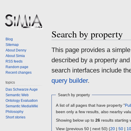
Search by property
Blog
Sitemap
Jump
Jump
This page provides a simpl
About Denny
to
to
About Simia
described by a property and
navigation
search
RSS feeds
Random page
search interfaces include t
Recent changes
query builder
.
topics
Das Schwarze Auge
Search by property
Semantic Web
Ontology Evaluation
A list of all pages that have property "
Pub
Semantic MediaWiki
been only a few results, also nearby val
Philosophy
Short stories
Showing below up to
26
results starting 
View (previous 50 | next 50) (
20
|
50
|
1