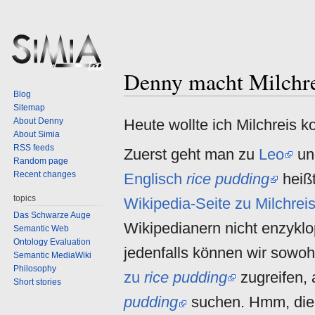
Denny macht Milchre
Jump
Jump
Blog
to
to
Sitemap
navigation
search
About Denny
Heute wollte ich Milchreis 
About Simia
RSS feeds
Zuerst geht man zu
Leo
und
Random page
Recent changes
Englisch
rice pudding
heißt
topics
Wikipedia-Seite zu Milchreis
Das Schwarze Auge
Wikipedianern nicht enzyklo
Semantic Web
Ontology Evaluation
jedenfalls können wir sowoh
Semantic MediaWiki
Philosophy
zu
rice pudding
zugreifen, 
Short stories
pudding
suchen. Hmm, die e