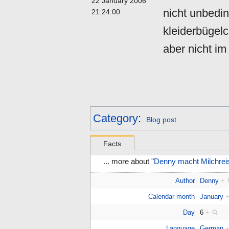
22 January 2006
nicht unbedin
21:24:00
kleiderbügelc
aber nicht im
Category
:
Blog post
Facts
... more about "
Denny macht Milchrei
Author
Denny
+
Calendar month
January
Day
6
+
Language
German