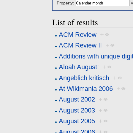
Property:
V
List of results
ACM Review
+
ACM Review II
+
Additions with unique digit
Aloah August!
+
Angeblich kritisch
+
At Wikimania 2006
+
August 2002
+
August 2003
+
August 2005
+
August 2006
+