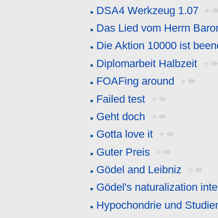
DSA4 Werkzeug 1.07
+
Das Lied vom Herrn Baro
Die Aktion 10000 ist been
Diplomarbeit Halbzeit
+
FOAFing around
+
Failed test
+
Geht doch
+
Gotta love it
+
Guter Preis
+
Gödel and Leibniz
+
Gödel's naturalization int
Hypochondrie und Studien