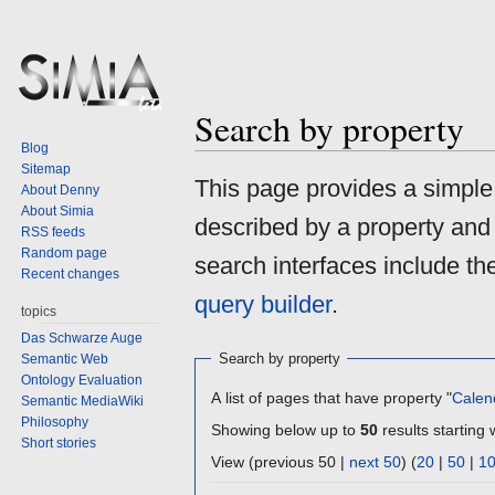
Search by property
Blog
Sitemap
Jump
Jump
This page provides a simpl
About Denny
to
to
About Simia
described by a property and
navigation
search
RSS feeds
Random page
search interfaces include t
Recent changes
query builder
.
topics
Das Schwarze Auge
Search by property
Semantic Web
Ontology Evaluation
A list of pages that have property "
Calen
Semantic MediaWiki
Philosophy
Showing below up to
50
results starting 
Short stories
View (previous 50 |
next 50
) (
20
|
50
|
1