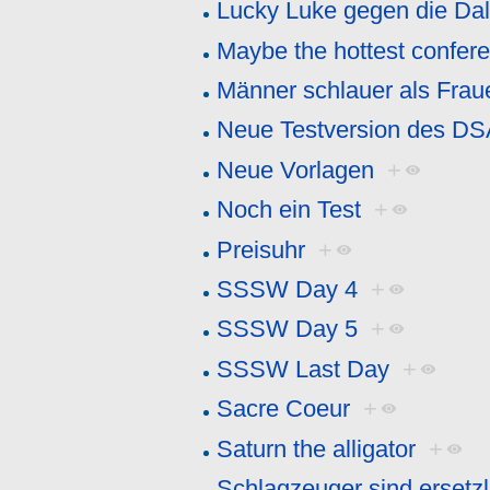
Lucky Luke gegen die Dal
Maybe the hottest confer
Männer schlauer als Frau
Neue Testversion des D
Neue Vorlagen
+
Noch ein Test
+
Preisuhr
+
SSSW Day 4
+
SSSW Day 5
+
SSSW Last Day
+
Sacre Coeur
+
Saturn the alligator
+
Schlagzeuger sind ersetzl