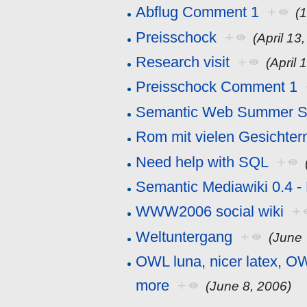
Abflug Comment 1
+
(
Preisschock
+
(April 13
Research visit
+
(April 
Preisschock Comment 1
Semantic Web Summer S
Rom mit vielen Gesichter
Need help with SQL
+
Semantic Mediawiki 0.4 -
WWW2006 social wiki
+
Weltuntergang
+
(June 
OWL luna, nicer latex, O
more
+
(June 8, 2006)