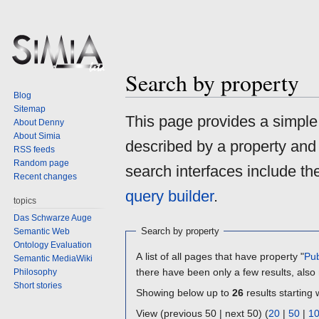
Search by property
Blog
Sitemap
Jump
Jump
This page provides a simpl
About Denny
to
to
About Simia
described by a property and
navigation
search
RSS feeds
Random page
search interfaces include t
Recent changes
query builder
.
topics
Das Schwarze Auge
Search by property
Semantic Web
Ontology Evaluation
A list of all pages that have property "
Pub
Semantic MediaWiki
there have been only a few results, also
Philosophy
Short stories
Showing below up to
26
results starting 
View (previous 50 | next 50) (
20
|
50
|
1