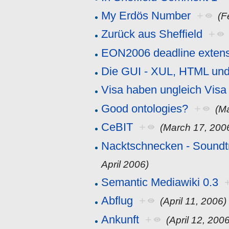
My Erdös Number
+
(F
Zurück aus Sheffield
+
EON2006 deadline exten
Die GUI - XUL, HTML un
Visa haben ungleich Visa
Good ontologies?
+
(M
CeBIT
+
(March 17, 200
Nacktschnecken - Sound
April 2006)
Semantic Mediawiki 0.3
Abflug
+
(April 11, 2006)
Ankunft
+
(April 12, 200