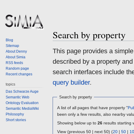
Search by property
Blog
Sitemap
Jump
Jump
This page provides a simpl
About Denny
to
to
About Simia
described by a property and
navigation
search
RSS feeds
Random page
search interfaces include t
Recent changes
query builder
.
topics
Das Schwarze Auge
Search by property
Semantic Web
Ontology Evaluation
A list of all pages that have property "
Pub
Semantic MediaWiki
been only a few results, also nearby val
Philosophy
Short stories
Showing below up to
26
results starting 
View (previous 50 | next 50) (
20
|
50
|
1