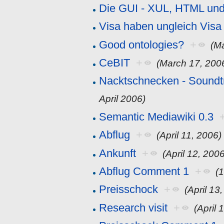
Die GUI - XUL, HTML un
Visa haben ungleich Visa
Good ontologies?
+
(M
CeBIT
+
(March 17, 200
Nacktschnecken - Sound
April 2006)
Semantic Mediawiki 0.3
Abflug
+
(April 11, 2006)
Ankunft
+
(April 12, 200
Abflug Comment 1
+
(
Preisschock
+
(April 13
Research visit
+
(April 