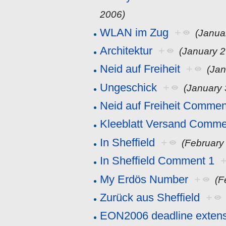
2006)
WLAN im Zug
+
(Janua
Architektur
+
(January 2
Neid auf Freiheit
+
(Jan
Ungeschick
+
(January 
Neid auf Freiheit Commen
Kleeblatt Versand Comme
In Sheffield
+
(February
In Sheffield Comment 1
My Erdös Number
+
(F
Zurück aus Sheffield
+
EON2006 deadline exten