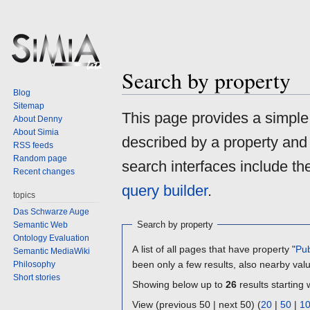
Search by property
Blog
Sitemap
Jump
Jump
This page provides a simpl
About Denny
to
to
About Simia
described by a property and
navigation
search
RSS feeds
Random page
search interfaces include t
Recent changes
query builder
.
topics
Das Schwarze Auge
Search by property
Semantic Web
Ontology Evaluation
A list of all pages that have property "
Pub
Semantic MediaWiki
been only a few results, also nearby val
Philosophy
Short stories
Showing below up to
26
results starting 
View (previous 50 | next 50) (
20
|
50
|
1