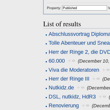
Property:
V
List of results
Abschlussvortrag Diploma
Tolle Abenteuer und Snea
Herr der Ringe 2, die DV
60.000
+
(December 10,
Viva die Moderatoren
+
Herr der Ringe III
+
(De
Nutkidz.de
+
(December
DSL, nutkidz, HdR3
+
Renovierung
+
(Decemb