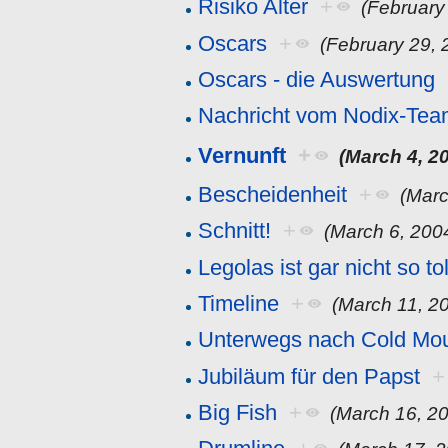
Risiko Alter
+
(February
Oscars
+
(February 29, 
Oscars - die Auswertung
Nachricht vom Nodix-Te
Vernunft
+
(March 4, 2
Bescheidenheit
+
(Marc
Schnitt!
+
(March 6, 200
Legolas ist gar nicht so tol
Timeline
+
(March 11, 2
Unterwegs nach Cold Mou
Jubiläum für den Papst
+
Big Fish
+
(March 16, 2