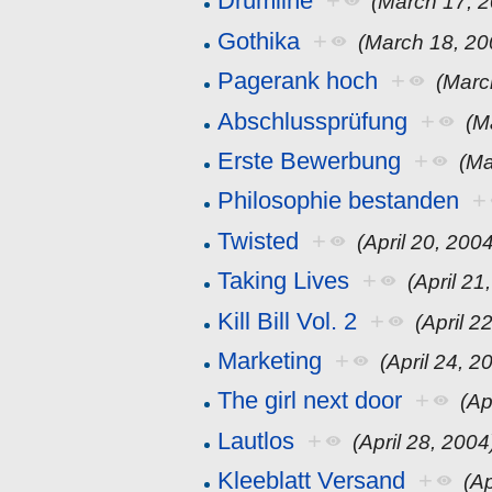
Drumline
+
(March 17, 
Gothika
+
(March 18, 20
Pagerank hoch
+
(Marc
Abschlussprüfung
+
(M
Erste Bewerbung
+
(Ma
Philosophie bestanden
+
Twisted
+
(April 20, 200
Taking Lives
+
(April 21
Kill Bill Vol. 2
+
(April 2
Marketing
+
(April 24, 2
The girl next door
+
(Ap
Lautlos
+
(April 28, 2004
Kleeblatt Versand
+
(Ap