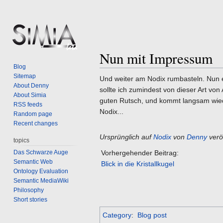
Nun mit Impressum
Jump
Jump
Blog
to
to
Sitemap
Und weiter am Nodix rumbasteln. Nun 
navigation
search
About Denny
sollte ich zumindest von dieser Art von
About Simia
guten Rutsch, und kommt langsam wiede
RSS feeds
Nodix...
Random page
Recent changes
Ursprünglich auf
Nodix
von
Denny
veröf
topics
Das Schwarze Auge
Vorhergehender Beitrag:
Semantic Web
Blick in die Kristallkugel
Ontology Evaluation
Semantic MediaWiki
Philosophy
Short stories
Category
:
Blog post