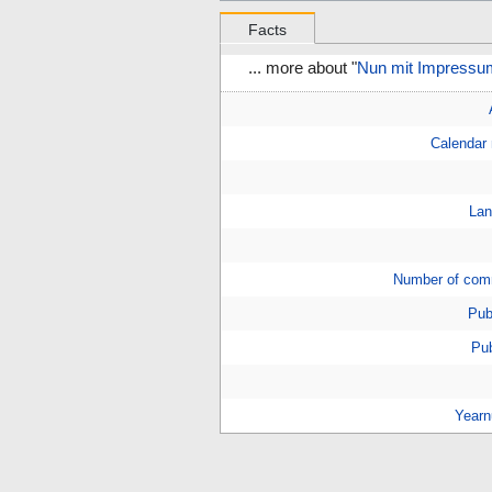
Facts
... more about "
Nun mit Impressu
Calendar
Lan
Number of com
Pub
Pub
Year