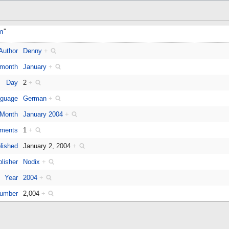
m
"
Author
Denny
+
 month
January
+
Day
2
+
guage
German
+
Month
January 2004
+
ments
1
+
lished
January 2, 2004
+
lisher
Nodix
+
Year
2004
+
number
2,004
+