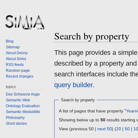
Search by property
Blog
Sitemap
Jump
Jump
This page provides a simpl
About Denny
to
to
About Simia
described by a property and
navigation
search
RSS feeds
Random page
search interfaces include t
Recent changes
query builder
.
topics
Das Schwarze Auge
Search by property
Semantic Web
Ontology Evaluation
A list of pages that have property "
Yearn
Semantic MediaWiki
Philosophy
Showing below up to
50
results starting 
Short stories
View (previous 50 |
next 50
) (
20
|
50
|
1