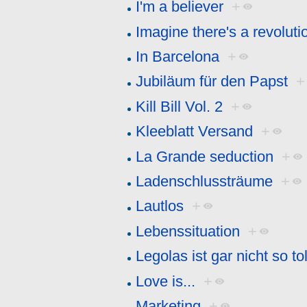
I'm a believer
+
Imagine there's a revolutio
In Barcelona
+
Jubiläum für den Papst
+
Kill Bill Vol. 2
+
Kleeblatt Versand
+
La Grande seduction
+
Ladenschlussträume
+
Lautlos
+
Lebenssituation
+
Legolas ist gar nicht so tol
Love is...
+
Marketing
+