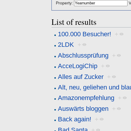
Property:
V
List of results
100.000 Besucher!
+
2LDK
+
Abschlussprüfung
+
AcceLogiChip
+
Alles auf Zucker
+
Alt, neu, geliehen und bla
Amazonempfehlung
+
Auswärts bloggen
+
Back again!
+
Bad Santa
+