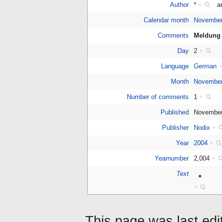
Author
*
+
a
Calendar month
Novembe
Comments
Meldung 
Day
2
+
Language
German
Month
November
Number of comments
1
+
Published
November
Publisher
Nodix
+
Year
2004
+
Yearnumber
2,004
+
Text
+
This page was last ed