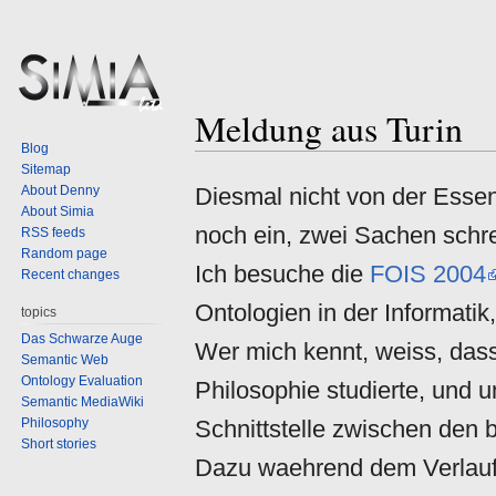
Meldung aus Turin
Jump
Jump
Blog
to
to
Sitemap
navigation
search
About Denny
Diesmal nicht von der Esse
About Simia
noch ein, zwei Sachen schrei
RSS feeds
Random page
Ich besuche die
FOIS 2004
Recent changes
Ontologien in der Informati
topics
Das Schwarze Auge
Wer mich kennt, weiss, dass
Semantic Web
Ontology Evaluation
Philosophie studierte, und 
Semantic MediaWiki
Philosophy
Schnittstelle zwischen den b
Short stories
Dazu waehrend dem Verlauf