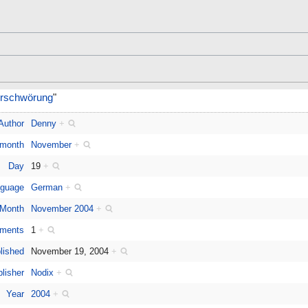
erschwörung
"
Author
Denny
+
 month
November
+
Day
19
+
guage
German
+
Month
November 2004
+
ments
1
+
lished
November 19, 2004
+
lisher
Nodix
+
Year
2004
+