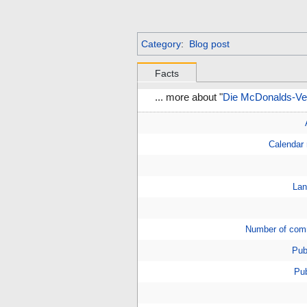
Category
:
Blog post
Facts
... more about "
Die McDonalds-V
Calendar
Lan
Number of com
Pub
Pub