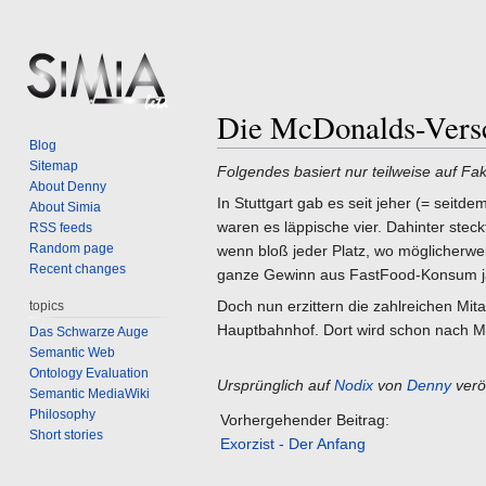
Die McDonalds-Vers
Jump
Jump
Blog
to
to
Sitemap
Folgendes basiert nur teilweise auf Fak
navigation
search
About Denny
In Stuttgart gab es seit jeher (= seit
About Simia
waren es läppische vier. Dahinter ste
RSS feeds
Random page
wenn bloß jeder Platz, wo möglicherwei
Recent changes
ganze Gewinn aus FastFood-Konsum ja
Doch nun erzittern die zahlreichen Mita
topics
Hauptbahnhof. Dort wird schon nach Mi
Das Schwarze Auge
Semantic Web
Ontology Evaluation
Ursprünglich auf
Nodix
von
Denny
veröf
Semantic MediaWiki
Philosophy
Vorhergehender Beitrag:
Short stories
Exorzist - Der Anfang