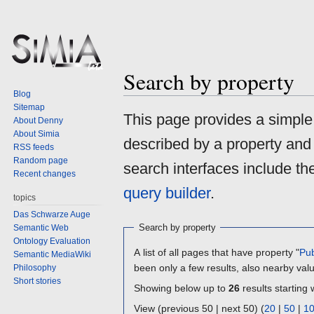
Search by property
Blog
Sitemap
Jump
Jump
This page provides a simpl
About Denny
to
to
About Simia
described by a property and
navigation
search
RSS feeds
Random page
search interfaces include t
Recent changes
query builder
.
topics
Das Schwarze Auge
Search by property
Semantic Web
Ontology Evaluation
A list of all pages that have property "
Pub
Semantic MediaWiki
been only a few results, also nearby val
Philosophy
Short stories
Showing below up to
26
results starting 
View (previous 50 | next 50) (
20
|
50
|
1