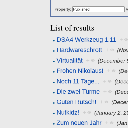
Property:
V
List of results
DSA4 Werkzeug 1.11
+
Hardwareschrott
+
(No
Virtualität
+
(December 5
Frohen Nikolaus!
+
(De
Noch 11 Tage...
+
(Dec
Die zwei Türme
+
(Dec
Guten Rutsch!
+
(Dece
Nutkidz!
+
(January 2, 2
Zum neuen Jahr
+
(Jan