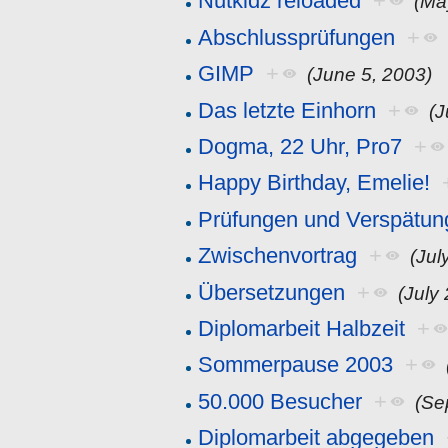
Nutkidz reloaded
+
(Ma
Abschlussprüfungen
+
GIMP
+
(June 5, 2003)
Das letzte Einhorn
+
(J
Dogma, 22 Uhr, Pro7
+
Happy Birthday, Emelie!
Prüfungen und Verspätun
Zwischenvortrag
+
(Jul
Übersetzungen
+
(July
Diplomarbeit Halbzeit
+
Sommerpause 2003
+
50.000 Besucher
+
(Se
Diplomarbeit abgegeben