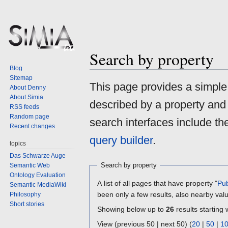
Search by property
Blog
Sitemap
Jump
Jump
This page provides a simpl
About Denny
to
to
About Simia
described by a property and
navigation
search
RSS feeds
Random page
search interfaces include t
Recent changes
query builder
.
topics
Das Schwarze Auge
Search by property
Semantic Web
Ontology Evaluation
A list of all pages that have property "
Pub
Semantic MediaWiki
been only a few results, also nearby val
Philosophy
Short stories
Showing below up to
26
results starting 
View (previous 50 | next 50) (
20
|
50
|
1