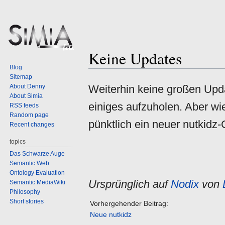
Keine Updates
Jump
Jump
Blog
to
to
Sitemap
navigation
search
About Denny
Weiterhin keine großen Upda
About Simia
einiges aufzuholen. Aber w
RSS feeds
Random page
pünktlich ein neuer nutkidz
Recent changes
topics
Das Schwarze Auge
Semantic Web
Ontology Evaluation
Ursprünglich auf
Nodix
von
Semantic MediaWiki
Philosophy
Short stories
Vorhergehender Beitrag:
Neue nutkidz