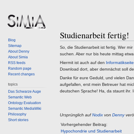
Studienarbeit fertig!
Jump
Jump
Blog
to
to
Sitemap
So, die Studienarbeit ist fertig. Wer 
navigation
search
About Denny
suchen. Aber nur bis heute mittag etwa,
About Simia
Hiermit ist auch auf den
Informatikseit
RSS feeds
Random page
Download dort, aber demnächst soll de
Recent changes
Danke für eure Geduld, und vielen Dank
aufgefallen, erst mein Betreuer hat mi
topics
deutschen Sprache! Ha, da staunt ihr. I
Das Schwarze Auge
Semantic Web
Ontology Evaluation
Semantic MediaWiki
Philosophy
Ursprünglich auf
Nodix
von
Denny
veröf
Short stories
Vorhergehender Beitrag:
Hypochondrie und Studienarbeit