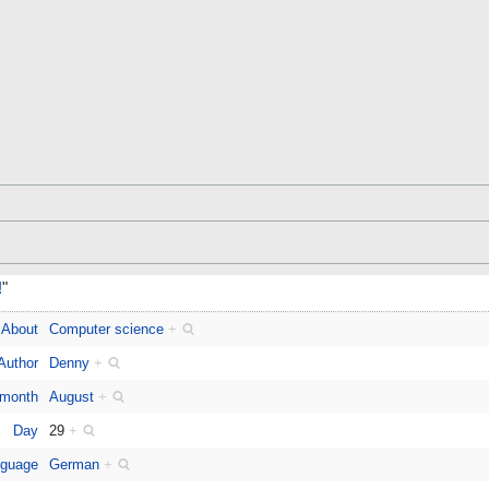
!
"
About
Computer science
+
Author
Denny
+
 month
August
+
Day
29
+
guage
German
+