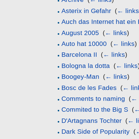
Asterix in Gefahr
‎
(
← link
Auch das Internet hat ein
August 2005
‎
(
← links
)
Auto hat 10000
‎
(
← links
)
Barcelona II
‎
(
← links
)
Bologna la dotta
‎
(
← links
Boogey-Man
‎
(
← links
)
Bosc de les Fades
‎
(
← lin
Comments to naming
‎
(
← 
Commited to the Big S
‎
(
←
D'Artagnans Tochter
‎
(
← l
Dark Side of Popularity
‎
(
←