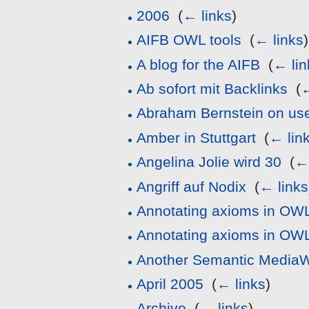
2006
‎
(
← links
)
AIFB OWL tools
‎
(
← links
)
A blog for the AIFB
‎
(
← lin
Ab sofort mit Backlinks
‎
(
←
Abraham Bernstein on us
Amber in Stuttgart
‎
(
← lin
Angelina Jolie wird 30
‎
(
← 
Angriff auf Nodix
‎
(
← links
Annotating axioms in OW
Annotating axioms in OW
Another Semantic MediaW
April 2005
‎
(
← links
)
Archive
‎
(
← links
)