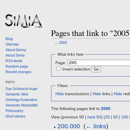
Pages that link to "2005
Blog
←
2005
Sitemap
About Denny
Jump
Jump
What links here
About Simia
to
to
RSS feeds
Page:
navigation
search
Random page
Invert selection
Recent changes
topics
Filters
Das Schwarze Auge
Hide
transclusions |
Hide
links |
Hide
redi
Semantic Web
Ontology Evaluation
Semantic MediaWiki
The following pages link to
2005
:
Philosophy
Short stories
View (previous 50 |
next 50
) (
20
|
50
|
100
200.000
‎
(
← links
)