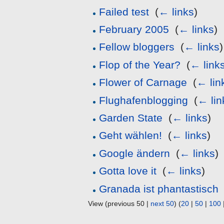
Failed test
‎
(
← links
)
February 2005
‎
(
← links
)
Fellow bloggers
‎
(
← links
)
Flop of the Year?
‎
(
← link
Flower of Carnage
‎
(
← lin
Flughafenblogging
‎
(
← lin
Garden State
‎
(
← links
)
Geht wählen!
‎
(
← links
)
Google ändern
‎
(
← links
)
Gotta love it
‎
(
← links
)
Granada ist phantastisch
View (previous 50 |
next 50
) (
20
|
50
|
100