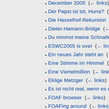
December 2005
‎
(
← links
Der Papst ist tot, Hurra?
‎
(
Die Hasselhof-Rekursion
Dieter-Hamann-Bridge
‎
(
←
Du nimmst meine Schnalle
ESWC2005 is over
‎
(
← li
Ein neues Jahr steht an
‎
(
Eine Stimme im Himmel
‎
(
Eine Viertelmillion
‎
(
← lin
Eklige Metzger
‎
(
← links
)
Es ist nicht real, wenn es n
FOAF browser
‎
(
← links
)
FOAFing around
‎
(
← links