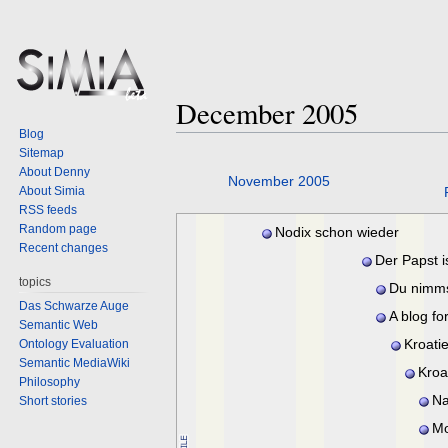
December 2005
Blog
Sitemap
About Denny
Jump
Jump
November 2005
About Simia
to
to
RSS feeds
navigation
search
Random page
Nodix schon wieder
Recent changes
angegriffen
Der Papst i
topics
Du nimms
Das Schwarze Auge
ich nehm De
A blog fo
Semantic Web
Kroati
Ontology Evaluation
Semantic MediaWiki
Spiele 2
Kroa
Philosophy
Spiele
Na
Short stories
Soun
M