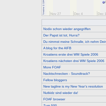
Nov 13
Nov 20
Nov 27
Dec 4
Dec 
Nodix schon wieder angegriffen
Der Papst ist tot, Hurra?
Du nimmst meine Schnalle, ich nehm Dein
A blog for the AIFB
Kroatiens erste drei WM Spiele 2006
Kroatiens nächsten drei WM Spiele 2006
More FOAF
Nacktschnecken - Soundtrack?
Fellow bloggers
New tagline is my New Year's resolution
Nutkidz sind wieder da!
FOAF browser
Zum 500.