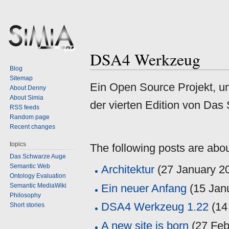
DSA4 Werkzeug
Blog
Sitemap
Jump
Jump
Ein Open Source Projekt, um
About Denny
to
to
About Simia
der vierten Edition von Das
navigation
search
RSS feeds
Random page
Recent changes
topics
The following posts are abo
Das Schwarze Auge
Semantic Web
Architektur
(
27 January 2
Ontology Evaluation
Semantic MediaWiki
Ein neuer Anfang
(
15 Jan
Philosophy
DSA4 Werkzeug 1.22
(
14
Short stories
A new site is born
(
27 Feb