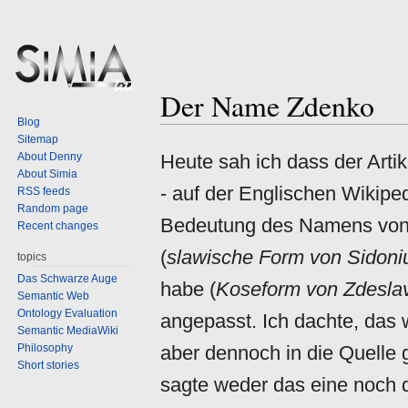
Der Name Zdenko
Jump
Jump
Blog
to
to
Sitemap
navigation
search
About Denny
Heute sah ich dass der Arti
About Simia
- auf der Englischen Wikipe
RSS feeds
Random page
Bedeutung des Namens von de
Recent changes
(
slawische Form von Sidoni
topics
Das Schwarze Auge
habe (
Koseform von Zdesla
Semantic Web
Ontology Evaluation
angepasst. Ich dachte, das w
Semantic MediaWiki
Philosophy
aber dennoch in die Quelle 
Short stories
sagte weder das eine noch 