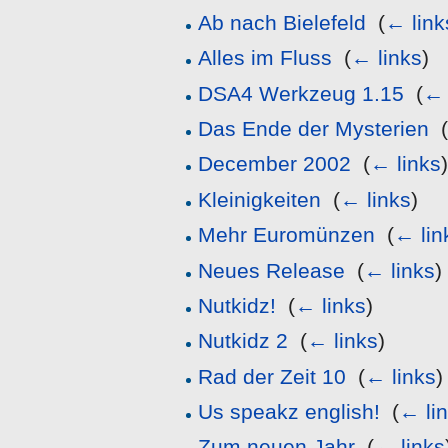
Ab nach Bielefeld
‎
(
← link
Alles im Fluss
‎
(
← links
)
DSA4 Werkzeug 1.15
‎
(
← 
Das Ende der Mysterien
‎
December 2002
‎
(
← links
Kleinigkeiten
‎
(
← links
)
Mehr Euromünzen
‎
(
← lin
Neues Release
‎
(
← links
)
Nutkidz!
‎
(
← links
)
Nutkidz 2
‎
(
← links
)
Rad der Zeit 10
‎
(
← links
)
Us speakz english!
‎
(
← li
Zum neuen Jahr
‎
(
← links