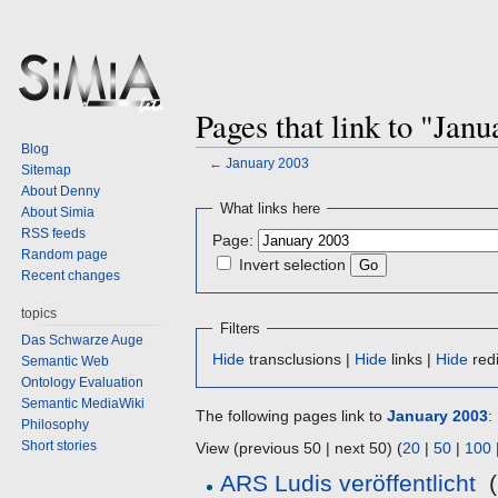
Pages that link to "Jan
Blog
←
January 2003
Sitemap
About Denny
Jump
Jump
What links here
About Simia
to
to
RSS feeds
Page:
navigation
search
Random page
Invert selection
Recent changes
topics
Filters
Das Schwarze Auge
Hide
transclusions |
Hide
links |
Hide
redi
Semantic Web
Ontology Evaluation
Semantic MediaWiki
The following pages link to
January 2003
:
Philosophy
Short stories
View (previous 50 | next 50) (
20
|
50
|
100
ARS Ludis veröffentlicht
‎
(