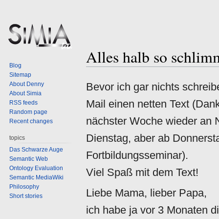
Alles halb so schlim
Jump
Jump
Blog
to
to
Sitemap
navigation
search
About Denny
Bevor ich gar nichts schreib
About Simia
Mail einen netten Text (Dank
RSS feeds
Random page
nächster Woche wieder an No
Recent changes
Dienstag, aber ab Donnersta
topics
Das Schwarze Auge
Fortbildungsseminar).
Semantic Web
Ontology Evaluation
Viel Spaß mit dem Text!
Semantic MediaWiki
Philosophy
Liebe Mama, lieber Papa,
Short stories
ich habe ja vor 3 Monaten d