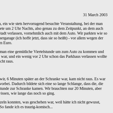
31
March
2003
 ein wie stets hervorragend besuchte Veranstaltung, bei der man
ndete um 2 Uhr Nachts, also genau zu dem Zeitpunkt, an dem auch
Stadt verlassen, vornehmlich auch mit dem Auto. Wir parkten wie so
rgarage (ich hoffe jetzt, dass sie so heißt) - vor allem wegen der
m Euro.
 man eine gemütliche Viertelstunde um zum Auto zu kommen und
 war, und ein wenig vor 2 Uhr schon das Parkhaus verlassen wollte
ht raus.
 wir, 6 Minuten später an der Schranke war, kam nicht raus. Es war
rbei. Dadurch bildete sich eine so lange Schlange, dass die, die
elstunde zur Schranke kamen. Wir brauchten nur 20 Minuten, aber
wissen, wie lange das noch so ging.
zeln konnten, was geschehen war, weil hätte ich nicht gewusst,
o fande ich es traurig-komisch...