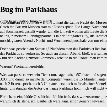
Bug im Parkhaus
Jump to navigation
Jump to search
Von Samstag auf Sonntag war in Stuttgart die Lange Nacht der Museen,
Catch the Bus mit Museen statt mit Discos spielt. Die Lange Nacht e
auf Sommerzeit gestellt wurde. Um die Uhrzeit wollten alle Leute die 
häufig in meinem Lieblingsparkhaus in der Stuttgarter City, die Hofdiene
unschlagbaren Abend-, Nacht- und Wochenendpauschale von nur eine
Doch was geschah am Samstag? Nachdem man das Parkticket löst hat
das Parkhaus zu verlassen. So auch an diesem Abend, bloß: wer schlau
- um den Andrang zuvorzukommen - schaute in die Röhre: man kam nic
Warum? Programmiererfehler.
Was war passiert: wer sein Ticket um, sagen wir, 1:57 löste, und sagen
3:03, und damit, so meinte der Computer, waren die 15 Minuten lange vo
nach 2 lösten, sprich, nach 3 Uhr, auch erst nach mehr als einer Viert
hinter uns standen die Autos das ganze Parkhaus hoch - ich will nicht 
Ehrlich, so eine blöde Geschichte! Ich bin froh, dass wir zusammenpuz
warum ich da stehe, ich glaube ich wäre ganz schön genervt gewesen. S