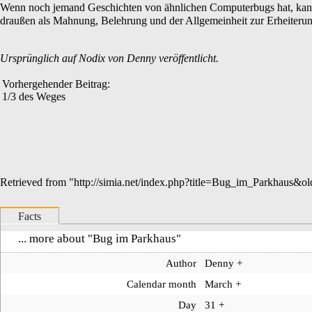
Wenn noch jemand Geschichten von ähnlichen Computerbugs hat, kann 
draußen als Mahnung, Belehrung und der Allgemeinheit zur Erheiteru
Ursprünglich auf
Nodix
von
Denny
veröffentlicht.
Vorhergehender Beitrag:
1/3 des Weges
Retrieved from "
http://simia.net/index.php?title=Bug_im_Parkhaus&o
Facts
... more about "
Bug im Parkhaus
"
Author
Denny
+
Calendar month
March
+
Day
31
+