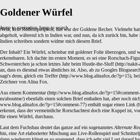
Goldener Würfel
Jump to navigation
Jump to search
Nein, kein Rollenspielpreis, das war der Goldene Becher. Vielmehr ha
abgeholt, während ich in Indien war, und nun, da ich zurück bin, habe 
Indien schreiben sondern widme mich diesem Brief.
Der Inhalt? Ein Würfel, scheinbar mit goldener Folie überzogen, und wo
erkennbaren. Ich dachte im ersten Moment, es sei eine
Rorschach-Figu
Schwesterchen ja schon letztes Jahr beim
Hustle-the-Sluff
an, dass es diesmal etwas ähnliches ist. Also, ab zu
Googles Blogsearc
sagt's denn, gleich
ein Treffer
, be
Zeichner von Alina Fox.
Aus einem
Kommentar
ebenfalls einen solchen Brief enthalten hat, aber noch nic
enthält sogar einen
Link
erkennt, dass der vermeintliche Rorschachtest doch eine Kuppel ist, vo
für einen Würfel, durchaus.
Laut dem Fuchsbau deutet das ganze auf ein sogenanntes
Alternate Re
hin, eine Art elaborierter Mischung aus Live-Rollenspiel und Schnitzelj
dann wiederum klingt es so spannend, dass ich sehr viel Lust darauf h