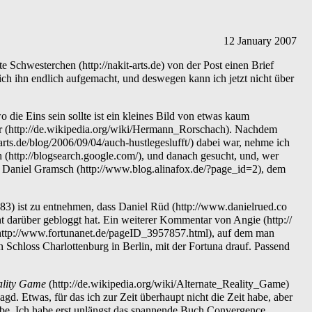
12
January
2007
tte
Schwesterchen
von der Post einen Brief
ich ihn endlich aufgemacht, und deswegen kann ich jetzt nicht über
 die Eins sein sollte ist ein kleines Bild von etwas kaum
r
. Nachdem
dabei war, nehme ich
h
, und danach gesucht, und, wer
i
Daniel Gramsch
, dem
ist zu entnehmen, dass
Daniel Rüd
ht darüber gebloggt hat. Ein
weiterer Kommentar von Angie
, auf dem man
n Schloss Charlottenburg in Berlin, mit der Fortuna drauf. Passend
ality Game
agd. Etwas, für das ich zur Zeit überhaupt nicht die Zeit habe, aber
abe. Ich habe erst unlängst das spannende Buch
Convergence