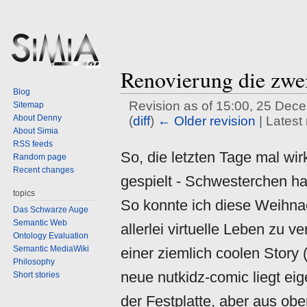
Renovierung die zwe
Blog
Revision as of 15:00, 25 De
Sitemap
About Denny
(
diff
)
← Older revision
| Latest 
About Simia
RSS feeds
Jump
Jump
So, die letzten Tage mal wir
Random page
to
to
Recent changes
navigation
search
gespielt - Schwesterchen h
topics
So konnte ich diese Weihna
Das Schwarze Auge
Semantic Web
allerlei virtuelle Leben zu 
Ontology Evaluation
Semantic MediaWiki
einer ziemlich coolen Story (
Philosophy
neue nutkidz-comic liegt eig
Short stories
der Festplatte, aber aus ob