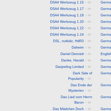
DSA4 Werkzeug 1.15
+
Germ
DSA4 Werkzeug 1.17
+
Germ
DSA4 Werkzeug 1.18
+
Germ
DSA4 Werkzeug 1.20
+
Germ
DSA4 Werkzeug 1.22
+
Germ
DSA4 Werkzeug 1.24
+
Germ
DSL, nutkidz, HdR3
+
Germ
Daheim
+
Germ
Daniel Dennett
+
Englis
Danke, Harald
+
Germ
Darjeeling Limited
+
Germ
Dark Side of
Germ
Popularity
+
Das Ende der
Germ
Mysterien
+
Das Lied vom Herrn
Germ
Baron
+
Das Mädchen Doch
+
Germ