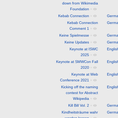
down from Wikimedia
Foundation
+
Kebab Connection
+
Germ
Kebab Connection
Germ
Comment 1
+
Keine Spielmesse
+
Germ
Keine Updates
+
Germ
Keynote at ISWC
Englis
2025
+
Keynote at SMWCon Fall
Englis
2020
+
Keynote at Web
Englis
Conference 2021
+
Kicking off the naming
Englis
contest for Abstract
Wikipedia
+
Kill Bill Vol. 2
+
Germ
Kindheitsträume wahr
Germ
werden lassen
+