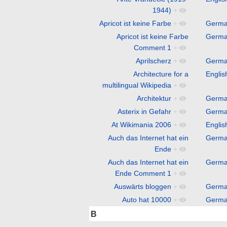
1944)
+
Apricot ist keine Farbe
+
Germ
Apricot ist keine Farbe
Germ
Comment 1
+
Aprilscherz
+
Germ
Architecture for a
Englis
multilingual Wikipedia
+
Architektur
+
Germ
Asterix in Gefahr
+
Germ
At Wikimania 2006
+
Englis
Auch das Internet hat ein
Germ
Ende
+
Auch das Internet hat ein
Germ
Ende Comment 1
+
Auswärts bloggen
+
Germ
Auto hat 10000
+
Germ
B