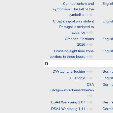
Connectionism and
Englis
symbolism: The fall of the
symbolists
+
Croatia's goal was stolen!
Englis
Portugal is scripted to
advance
+
Croatian Elections
Englis
2016
+
Crossing eight time zone
Englis
borders in three hours
+
D
D'Artagnans Tochter
+
Germ
DL Riddle
+
Englis
DSA
Germ
Erfolgswahrscheinlichkeiten
+
DSA4 Werkzeug 1.07
+
Germ
DSA4 Werkzeug 1.11
+
Germ