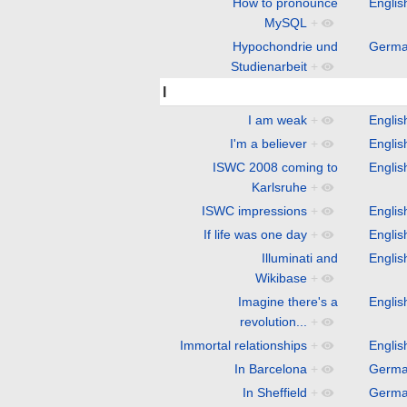
How to pronounce
Englis
MySQL
+
Hypochondrie und
Germ
Studienarbeit
+
I
I am weak
+
Englis
I'm a believer
+
Englis
ISWC 2008 coming to
Englis
Karlsruhe
+
ISWC impressions
+
Englis
If life was one day
+
Englis
Illuminati and
Englis
Wikibase
+
Imagine there's a
Englis
revolution...
+
Immortal relationships
+
Englis
In Barcelona
+
Germ
In Sheffield
+
Germ