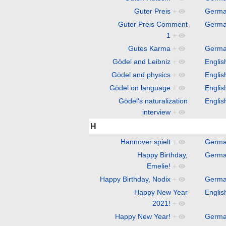
Guter Preis
+
Germ
Guter Preis Comment
Germ
1
+
Gutes Karma
+
Germ
Gödel and Leibniz
+
Englis
Gödel and physics
+
Englis
Gödel on language
+
Englis
Gödel's naturalization
Englis
interview
+
H
Hannover spielt
+
Germ
Happy Birthday,
Germ
Emelie!
+
Happy Birthday, Nodix
+
Germ
Happy New Year
Englis
2021!
+
Happy New Year!
+
Germ