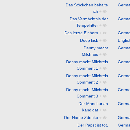
Das Stöckchen behalte
Germ
ich
+
Das Vermächtnis der
Germ
Tempelritter
+
Das letzte Einhorn
+
Germ
Deep kick
+
Englis
Denny macht
Germ
Milchreis
+
Denny macht Milchreis
Germ
Comment 1
+
Denny macht Milchreis
Germ
Comment 2
+
Denny macht Milchreis
Germ
Comment 3
+
Der Manchurian
Germ
Kandidat
+
Der Name Zdenko
+
Germ
Der Papst ist tot,
Germ