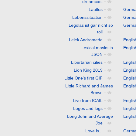
dreamcast
+
Lautlos
+
Germ
Lebenssituation
+
Germ
Legolas ist gar nicht so
Germ
toll
+
Lelek Andromeda
+
Englis
Lexical masks in
Englis
JSON
+
Libertarian cities
+
Englis
Lion King 2019
+
Englis
Little One's first GIF
+
Englis
Little Richard and James
Englis
Brown
+
Live from ICAIL
+
Englis
Logos and logs
+
Englis
Long John and Average
Englis
Joe
+
Love is...
+
Germ