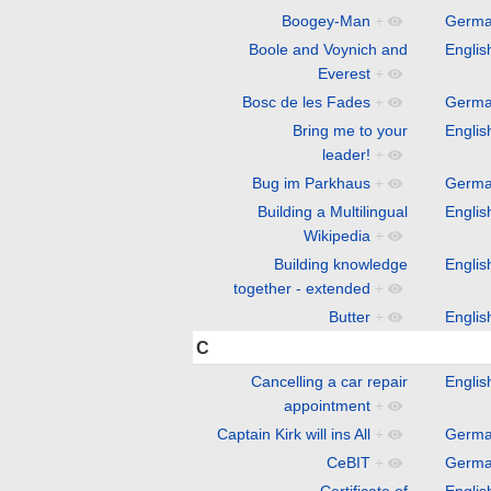
Boogey-Man
+
Germ
Boole and Voynich and
Englis
Everest
+
Bosc de les Fades
+
Germ
Bring me to your
Englis
leader!
+
Bug im Parkhaus
+
Germ
Building a Multilingual
Englis
Wikipedia
+
Building knowledge
Englis
together - extended
+
Butter
+
Englis
C
Cancelling a car repair
Englis
appointment
+
Captain Kirk will ins All
+
Germ
CeBIT
+
Germ
Certificate of
Englis