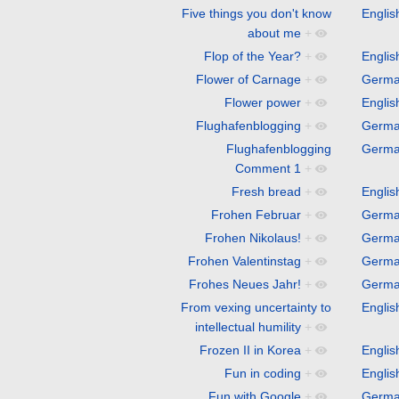
Five things you don't know
Englis
about me
+
Flop of the Year?
+
Englis
Flower of Carnage
+
Germ
Flower power
+
Englis
Flughafenblogging
+
Germ
Flughafenblogging
Germ
Comment 1
+
Fresh bread
+
Englis
Frohen Februar
+
Germ
Frohen Nikolaus!
+
Germ
Frohen Valentinstag
+
Germ
Frohes Neues Jahr!
+
Germ
From vexing uncertainty to
Englis
intellectual humility
+
Frozen II in Korea
+
Englis
Fun in coding
+
Englis
Fun with Google
+
Germ