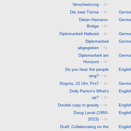
Verschwörung
+
Die zwei Türme
+
Germ
Dieter-Hamann-
Germ
Bridge
+
Diplomarbeit Halbzeit
+
Germ
Diplomarbeit
Germ
abgegeben
+
Diplomarbeit am
Germ
Horizont
+
Do you hear the people
Englis
sing?
+
Dogma, 22 Uhr, Pro7
+
Germ
Dolly Parton's What's
Englis
up?
+
Double copy in gravity
+
Englis
Doug Lenat (1950-
Englis
2023)
+
Draft: Collaborating on the
Englis