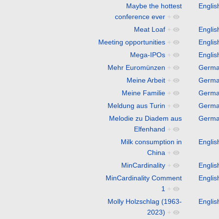
Maybe the hottest
Englis
conference ever
+
Meat Loaf
+
Englis
Meeting opportunities
+
Englis
Mega-IPOs
+
Englis
Mehr Euromünzen
+
Germ
Meine Arbeit
+
Germ
Meine Familie
+
Germ
Meldung aus Turin
+
Germ
Melodie zu Diadem aus
Germ
Elfenhand
+
Milk consumption in
Englis
China
+
MinCardinality
+
Englis
MinCardinality Comment
Englis
1
+
Molly Holzschlag (1963-
Englis
2023)
+