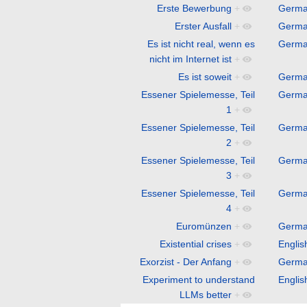
Erste Bewerbung
+
Germ
Erster Ausfall
+
Germ
Es ist nicht real, wenn es
Germ
nicht im Internet ist
+
Es ist soweit
+
Germ
Essener Spielemesse, Teil
Germ
1
+
Essener Spielemesse, Teil
Germ
2
+
Essener Spielemesse, Teil
Germ
3
+
Essener Spielemesse, Teil
Germ
4
+
Euromünzen
+
Germ
Existential crises
+
Englis
Exorzist - Der Anfang
+
Germ
Experiment to understand
Englis
LLMs better
+