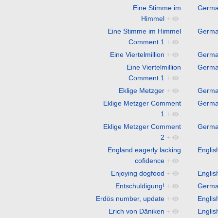
Eine Stimme im
Germ
Himmel
+
Eine Stimme im Himmel
Germ
Comment 1
+
Eine Viertelmillion
+
Germ
Eine Viertelmillion
Germ
Comment 1
+
Eklige Metzger
+
Germ
Eklige Metzger Comment
Germ
1
+
Eklige Metzger Comment
Germ
2
+
England eagerly lacking
Englis
cofidence
+
Enjoying dogfood
+
Englis
Entschuldigung!
+
Germ
Erdös number, update
+
Englis
Erich von Däniken
+
Englis