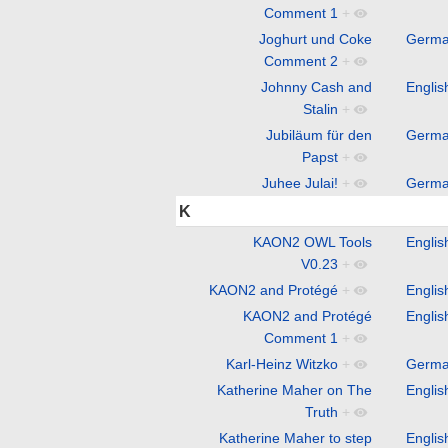
Comment 1
+
Joghurt und Coke
Germ
Comment 2
+
Johnny Cash and
Englis
Stalin
+
Jubiläum für den
Germ
Papst
+
Juhee Julai!
+
Germ
K
KAON2 OWL Tools
Englis
V0.23
+
KAON2 and Protégé
+
Englis
KAON2 and Protégé
Englis
Comment 1
+
Karl-Heinz Witzko
+
Germ
Katherine Maher on The
Englis
Truth
+
Katherine Maher to step
Englis