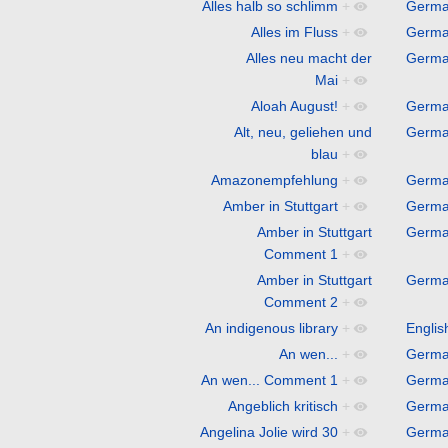
Alles halb so schlimm
+
Germ
Alles im Fluss
+
Germ
Alles neu macht der
Germ
Mai
+
Aloah August!
+
Germ
Alt, neu, geliehen und
Germ
blau
+
Amazonempfehlung
+
Germ
Amber in Stuttgart
+
Germ
Amber in Stuttgart
Germ
Comment 1
+
Amber in Stuttgart
Germ
Comment 2
+
An indigenous library
+
Englis
An wen...
+
Germ
An wen... Comment 1
+
Germ
Angeblich kritisch
+
Germ
Angelina Jolie wird 30
+
Germ