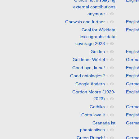
external contributions
anymore
+
Gnowsis and further
+
Englis
Goal for Wikidata
Englis
lexicographic data
coverage 2023
+
Golden
+
Englis
Goldener Würfel
+
Germ
Good bye, kuna!
+
Englis
Good ontologies?
+
Englis
Google ändern
+
Germ
Gordon Moore (1929-
Englis
2023)
+
Gothika
+
Germ
Gotta love it
+
Englis
Granada ist
Germ
phantastisch
+
Guten Rutsch!
+
Germ