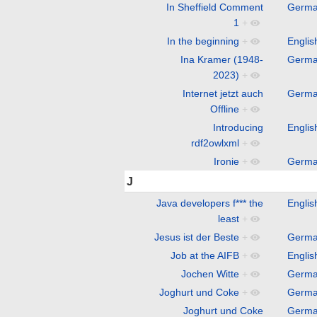
In Sheffield Comment
Germ
1
+
In the beginning
+
Englis
Ina Kramer (1948-
Germ
2023)
+
Internet jetzt auch
Germ
Offline
+
Introducing
Englis
rdf2owlxml
+
Ironie
+
Germ
J
Java developers f*** the
Englis
least
+
Jesus ist der Beste
+
Germ
Job at the AIFB
+
Englis
Jochen Witte
+
Germ
Joghurt und Coke
+
Germ
Joghurt und Coke
Germ