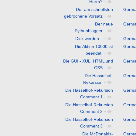
Hurra?
+
Der am schnellsten
Germ
gebrochene Vorsatz
+
Der neue
Germ
Pythonblogger
+
Dick werden...
+
Germ
Die Aktion 10000 ist
Germ
beendet!
+
Die GUI - XUL, HTML und
Germ
CSS
+
Die Hasselhof-
Germ
Rekursion
+
Die Hasselhof-Rekursion
Germ
Comment 1
+
Die Hasselhof-Rekursion
Germ
Comment 2
+
Die Hasselhof-Rekursion
Germ
Comment 3
+
Die McDonalds-
Germ