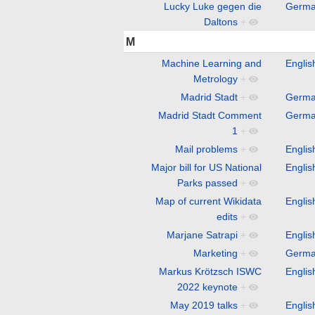
Lucky Luke gegen die
Germ
Daltons
+
M
Machine Learning and
Englis
Metrology
+
Madrid Stadt
+
Germ
Madrid Stadt Comment
Germ
1
+
Mail problems
+
Englis
Major bill for US National
Englis
Parks passed
+
Map of current Wikidata
Englis
edits
+
Marjane Satrapi
+
Englis
Marketing
+
Germ
Markus Krötzsch ISWC
Englis
2022 keynote
+
May 2019 talks
+
Englis