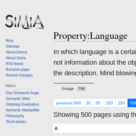
Property:Language
Blog
Sitemap
Jump
Jump
In which language is a cert
About Denny
to
to
About Simia
not information about the ob
navigation
search
RSS feeds
Random page
the description. Mind blowing
Recent changes
topics
Usage
746
Das Schwarze Auge
Semantic Web
previous 500
20
50
100
250
50
Ontology Evaluation
Semantic MediaWiki
Showing 500 pages using thi
Philosophy
Short stories
A