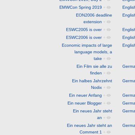
EMWCon Spring 2019
+
Englis
EON2006 deadline
Englis
extension
+
ESWC2005 is over
+
Englis
ESWC2006 is over
+
Englis
Economic impacts of large
Englis
language models, a
take
+
Ein Film sie alle zu
Germ
finden
+
Ein halbes Jahrzehnt
Germ
Nodix
+
Ein neuer Anfang
+
Germ
Ein neuer Blogger
+
Germ
Ein neues Jahr steht
Germ
an
+
Ein neues Jahr steht an
Germ
Comment 1
+