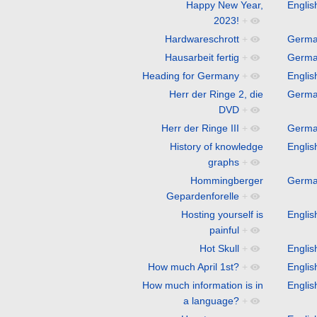
Happy New Year,
Englis
2023!
+
Hardwareschrott
+
Germ
Hausarbeit fertig
+
Germ
Heading for Germany
+
Englis
Herr der Ringe 2, die
Germ
DVD
+
Herr der Ringe III
+
Germ
History of knowledge
Englis
graphs
+
Hommingberger
Germ
Gepardenforelle
+
Hosting yourself is
Englis
painful
+
Hot Skull
+
Englis
How much April 1st?
+
Englis
How much information is in
Englis
a language?
+