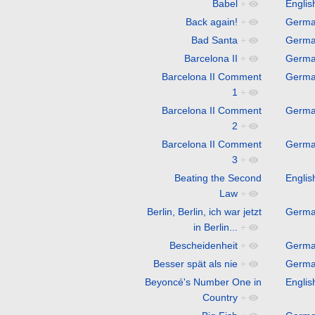
Babel
+
Englis
Back again!
+
Germ
Bad Santa
+
Germ
Barcelona II
+
Germ
Barcelona II Comment
Germ
1
+
Barcelona II Comment
Germ
2
+
Barcelona II Comment
Germ
3
+
Beating the Second
Englis
Law
+
Berlin, Berlin, ich war jetzt
Germ
in Berlin...
+
Bescheidenheit
+
Germ
Besser spät als nie
+
Germ
Beyoncé's Number One in
Englis
Country
+