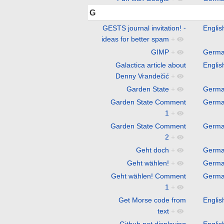
G
GESTS journal invitation! -
Englis
ideas for better spam
+
GIMP
+
Germ
Galactica article about
Englis
Denny Vrandečić
+
Garden State
+
Germ
Garden State Comment
Germ
1
+
Garden State Comment
Germ
2
+
Geht doch
+
Germ
Geht wählen!
+
Germ
Geht wählen! Comment
Germ
1
+
Get Morse code from
Englis
text
+
Github not displaying
Englis