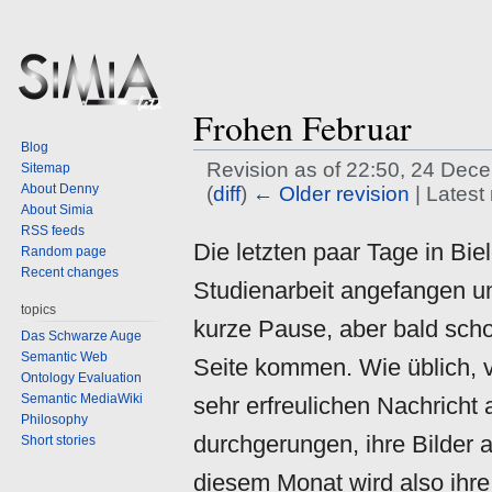
Frohen Februar
Blog
Revision as of 22:50, 24 De
Sitemap
About Denny
(
diff
)
← Older revision
| Latest 
About Simia
RSS feeds
Jump
Jump
Die letzten paar Tage in Bi
Random page
to
to
Recent changes
navigation
search
Studienarbeit angefangen 
topics
kurze Pause, aber bald scho
Das Schwarze Auge
Semantic Web
Seite kommen. Wie üblich, v
Ontology Evaluation
Semantic MediaWiki
sehr erfreulichen Nachricht
Philosophy
durchgerungen, ihre Bilder 
Short stories
diesem Monat wird also ihre 